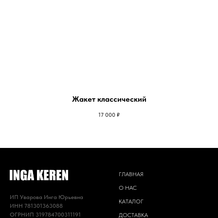
Жакет классический
17 000
₽
ГЛАВНАЯ
О НАС
ИП Уварова Инга Юрьевна
КАТАЛОГ
ИНН 781301363088
ОГРНИП 319784700311191
ДОСТАВКА