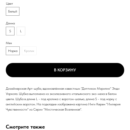
Цвет
Белый
Длина
S
L
Мех
Норка
Кролик
В КОРЗИНУ
Дизайнерская Арт-шуба, вдохновлённая известным "Диптихом Мэрилин" Энди
Уорхола. Шубка выполнена из эксклюзивного итальянского эко-меха в белом
цвете. Шуба в длине L - под кролика с воротом-шалью, длина S - под норку с
английским воротом. На подкладке изображена картина Инги Керен "Империя
Чувственности" из Серии "Мистическая Вселенная".
Смотрите также