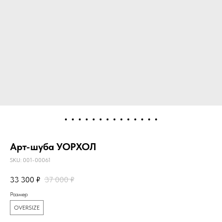
Арт-шуба УОРХОЛ
SKU:
001-00061
33 300
₽
37 000
₽
Размер
OVERSIZE