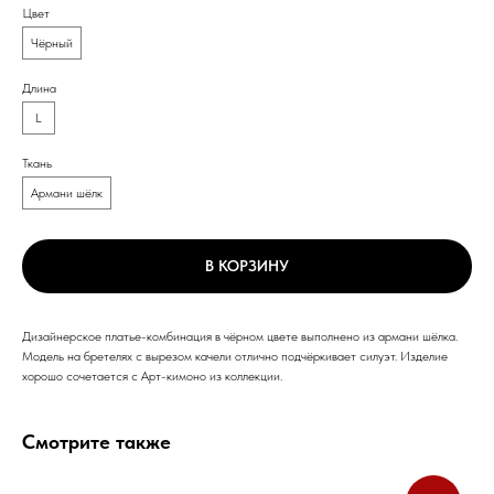
Цвет
Чёрный
Длина
L
Ткань
Армани шёлк
В КОРЗИНУ
Дизайнерское платье-комбинация в чёрном цвете выполнено из армани шёлка.
Модель на бретелях с вырезом качели отлично подчёркивает силуэт. Изделие
хорошо сочетается с Арт-кимоно из коллекции.
Смотрите также