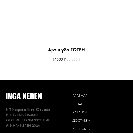
Арт-шуба ГОГЕН
17 000
₽
20 000
₽
ГЛАВНАЯ
О НАС
ИП Уварова Инга Юрьевна
КАТАЛОГ
ИНН 781301363088
ОГРНИП 319784700311191
ДОСТАВКА
© ИНГА КЕРЕН 2026
КОНТАКТЫ