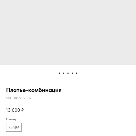
Платье-комбинация
SKU:
002-02002
13 000
₽
Размер
XS|S|M