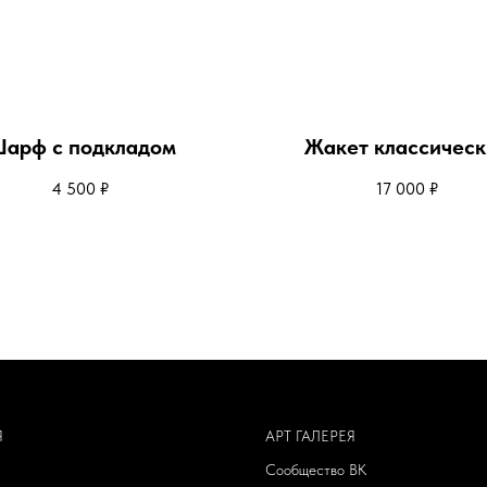
арф с подкладом
Жакет классическ
4 500
₽
17 000
₽
Я
АРТ ГАЛЕРЕЯ
Сообщество ВК