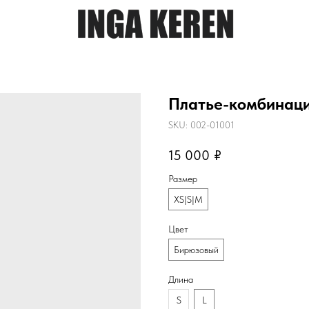
Платье-комбинац
SKU:
002-01001
15 000
₽
Размер
XS|S|M
Цвет
Бирюзовый
Длина
S
L