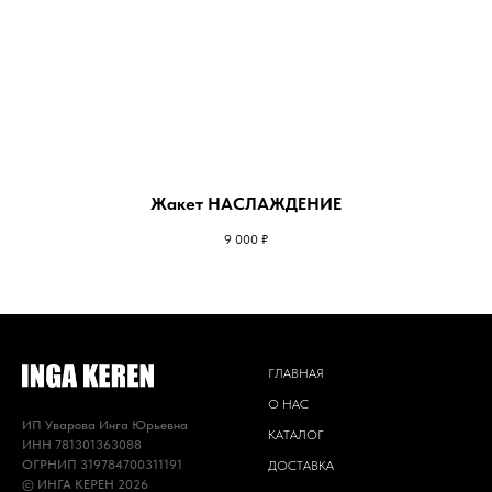
Жакет НАСЛАЖДЕНИЕ
9 000
₽
ГЛАВНАЯ
О НАС
ИП Уварова Инга Юрьевна
КАТАЛОГ
ИНН 781301363088
ОГРНИП 319784700311191
ДОСТАВКА
© ИНГА КЕРЕН 2026