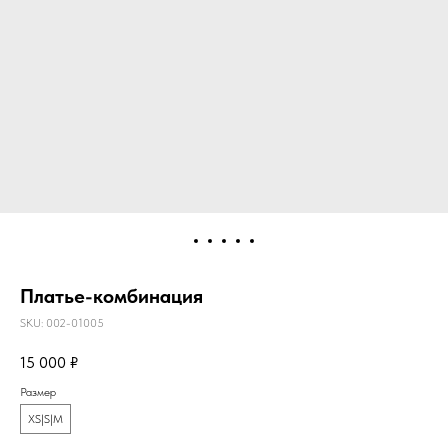
Платье-комбинация
SKU:
002-01005
15 000
₽
Размер
XS|S|M