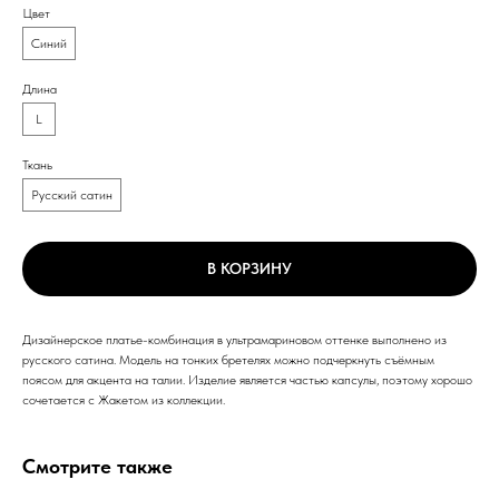
Цвет
Синий
Длина
L
Ткань
Русский сатин
В КОРЗИНУ
Дизайнерское платье-комбинация в ультрамариновом оттенке выполнено из
русского сатина. Модель на тонких бретелях можно подчеркнуть съёмным
поясом для акцента на талии. Изделие является частью капсулы, поэтому хорошо
сочетается с Жакетом из коллекции.
Смотрите также