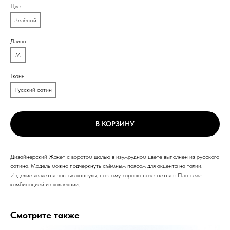
Цвет
Зелёный
Длина
M
Ткань
Русский сатин
В КОРЗИНУ
Дизайнерский Жакет с воротом шалью в изумрудном цвете выполнен из русского
сатина. Модель можно подчеркнуть съёмным поясом для акцента на талии.
Изделие является частью капсулы, поэтому хорошо сочетается с Платьем-
комбинацией из коллекции.
Смотрите также