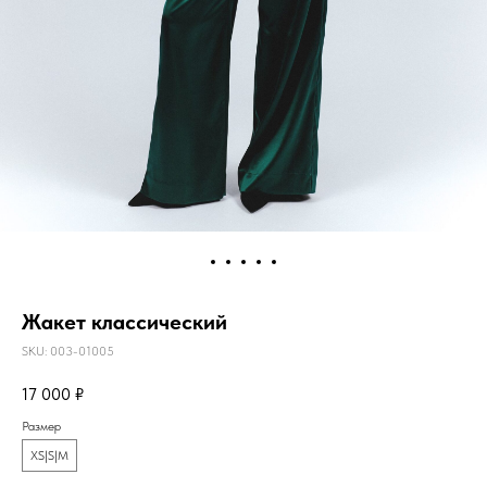
Жакет классический
SKU:
003-01005
17 000
₽
Размер
XS|S|M