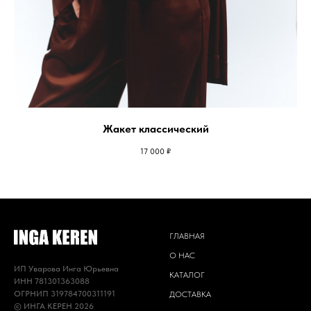
Жакет классический
17 000
₽
ГЛАВНАЯ
О НАС
ИП Уварова Инга Юрьевна
КАТАЛОГ
ИНН 781301363088
ОГРНИП 319784700311191
ДОСТАВКА
© ИНГА КЕРЕН 2026